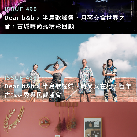
ISSUE 490
Dear b&b x 半島歌謠祭．月琴交會世界之
音，古城時尚秀精彩回顧
ISSUE 489
Dear b&b x 半島歌謠祭．時尚又在地，百年
古城走秀與民謠盛會