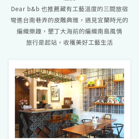
Dear b&b 也推薦藏有工藝溫度的三間旅宿
( Photo Credit:
一粒工作室
、
藺子
、
Kamaro’an
)
巧手編織生活，蘊藏自然與文化的心意
彎進台南巷弄的皮雕典雅，遇見宜蘭時光的
源遠傳承的編織工藝，從簡單的配色，到繽
編織樂趣，墾丁大海前的編織南島風情
紛的圖騰與布飾，每樣織品飽含著文化與雙
旅行是起站，收穫美好工藝生活
手的溫度。集結眾多花東手作品牌的
「
Kamaro’an 住下來吧
」，在台北華山
1914 文創特區駐點，陳列阿美族婦女的傳
統編織技法，由部落青年編織成皮件、帆布
包，以及輪傘草有如浪花、太陽發散的雅緻
草燈，更深受許多旅宿主人喜愛；乘著火車
一路向東，在花蓮「
那都蘭工作室
」靠岸，
妳將遇見太魯閣族的傳統苧麻色彩，化為鮮