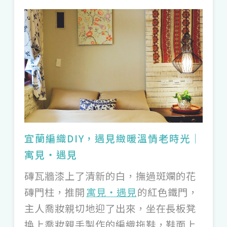
報名手作杯墊、手提杯套等，把草香帶著
走；台東「
一粒工作室 - iliworkshop
」則
是發揚阿美族的月桃編織用品，無論是純色
提籃、草帽的月桃香，或是結合繽紛圖騰與
現代美學的手提包，更開設DIY課程讓妳動
手編織旅行記憶，如沐徐徐春風。
宜蘭編織DIY，遇見緻暖溫情老時光｜
寓見・遇見
磚瓦牆漆上了清新的白，撫過斑斕的花
磚門柱，推開
寓見・遇見
的紅色鐵門，
主人喬妝親切地迎了出來，坐在長板凳
換上喬妝親手製作的編織拖鞋，鞋面上