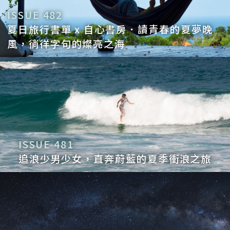
ISSUE 482
夏日旅行書單 x 自心書房．讀青春的夏夢晚
風，徜徉字句的燦亮之海
ISSUE 481
追浪少男少女，直奔蔚藍的夏季衝浪之旅