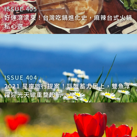
ISSUE 405
好運滾滾來！台灣吃鍋進化史，麻辣台式火鍋
私心選
ISSUE 404
2021 星座旅行提案！巨蟹蓄力居上，雙魚浮
躍迎光天蠍重整起航