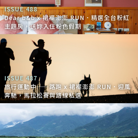
ISSUE 488
Dear b&b x 裙襬澎澎 RUN．精選全台粉紅
主題房，送妳入住粉色假期
ISSUE 487
旅行運動中——路跑 x 裙襬澎澎 RUN．迎風
奔馳，馬拉松賽與路線私選