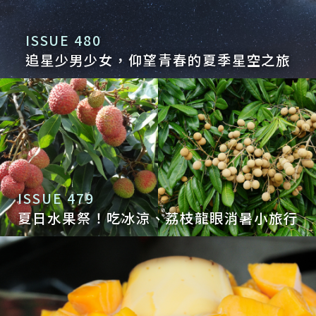
ISSUE 480
追星少男少女，仰望青春的夏季星空之旅
ISSUE 479
夏日水果祭！吃冰涼、荔枝龍眼消暑小旅行