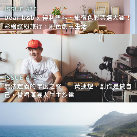
ISSUE 476
Dear b&b x 得利塗料．旅宿色彩票選大賽！
彩繪繽紛旅行，刷色創意生活
ISSUE 475
無法定義的年度之聲——黃連煜．創作是做自
己，傲唱瀟灑人生主旋律