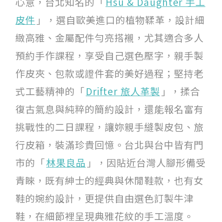
心意，台北知名的「
Hsu & Daughter 手工
皮件
」，選自歐美進口的植物鞣革，設計細
緻高雅、金屬配件勻亮搭襯，尤其適合多人
預約手作課程，享受自己選色壓字，親手製
作皮夾、包款或證件套的美好過程；堅持老
式工藝精神的「
Drifter 旅人革製
」，揉合
復古氣息與純粹的簡約設計，還能報名富有
挑戰性的二日課程，讓妳親手縫製皮包、旅
行皮箱，裝滿珍貴回憶。台北與台中皆有門
市的「
林果良品
」，因貼近台灣人腳形備受
青睞，既有紳士的經典與休閒鞋款，也有女
鞋的婉約設計，更提供自由選色訂製牛津
鞋，在細節裡呈現典雅花紋的手工溫度。