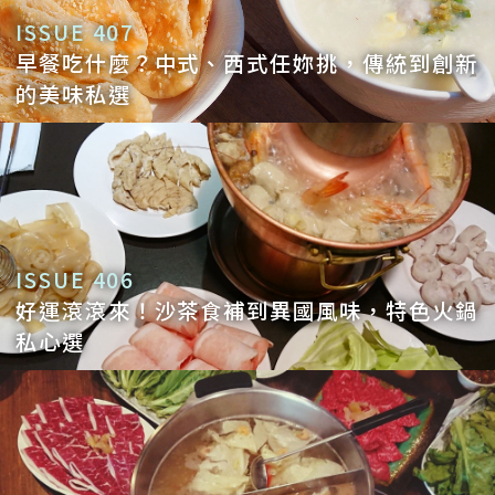
ISSUE 407
早餐吃什麼？中式、西式任妳挑，傳統到創新
的美味私選
ISSUE 406
好運滾滾來！沙茶食補到異國風味，特色火鍋
私心選