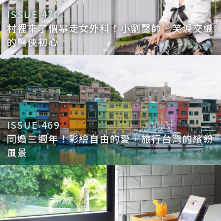
ISSUE 470
村裡來了個暴走女外科！小劉醫師．笑淚交織
的醫俠初心
ISSUE 469
同婚三週年！彩繪自由的愛，旅行台灣的繽紛
風景