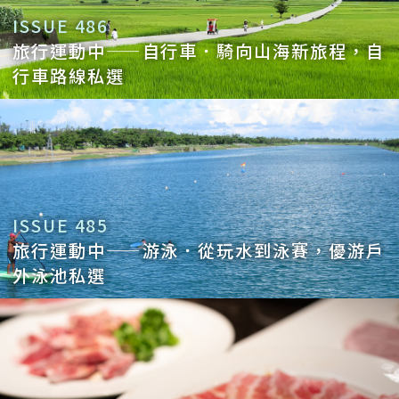
ISSUE 486
旅行運動中——自行車．騎向山海新旅程，自
行車路線私選
ISSUE 485
旅行運動中——游泳．從玩水到泳賽，優游戶
外泳池私選