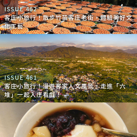
ISSUE 462
客庄小旅行！散步竹苗客庄老街，體驗美好文
化工藝
ISSUE 461
客庄小旅行！漫遊客家人文風景，走進「六
堆」一起入庄看戲！