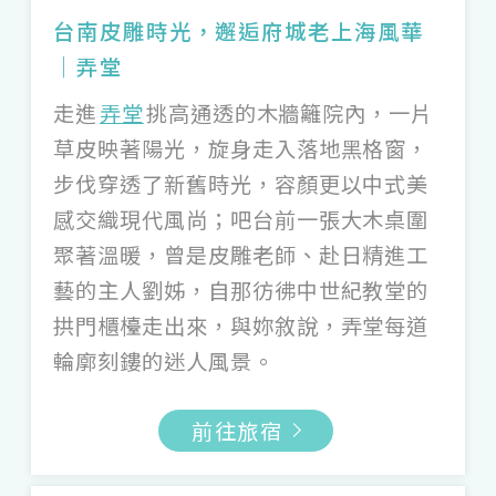
豔的手環、樸實的編織手拿包，敘說圖騰蘊
台南皮雕時光，邂逅府城老上海風華
藏的神話與故事。而台灣西岸的毛巾之鄉，
｜弄堂
雲林 12 家毛巾工廠二代合創的「
雲御織
走進
弄堂
挑高通透的木牆籬院內，一片
Yunclean
」，以講究而親膚的純棉或嫘縈
草皮映著陽光，旋身走入落地黑格窗，
紗製成，不僅有外銷世界的毛巾、浴巾，也
步伐穿透了新舊時光，容顏更以中式美
能在嘉義檜意生活村揀選粉嫩可愛的小手
感交織現代風尚；吧台前一張大木桌圍
巾，作為旅行贈禮。
聚著溫暖，曾是皮雕老師、赴日精進工
藝的主人劉姊，自那彷彿中世紀教堂的
不單是絲線與布匹，編織技藝也能運用在硬
拱門櫃檯走出來，與妳敘說，弄堂每道
挺的材質，像是苗栗的「
藺子
」以藺草的傳
輪廓刻鏤的迷人風景。
統工藝著稱，追溯至早年平埔族道卡斯人編
織的容器與草蓆，後來織就日治時期苑裡的
前往旅宿
藺草文化，素雅淺褐的藺草帽與背包，還能