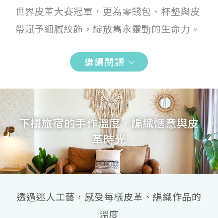
世界皮革大賽冠軍，更為零錢包、杯墊與皮
帶賦予細膩紋飾，綻放雋永靈動的生命力。
繼續閱讀
下榻旅宿的手作溫度，編織愜意與皮
革時光
透過迷人工藝，感受每樣皮革、編織作品的
溫度