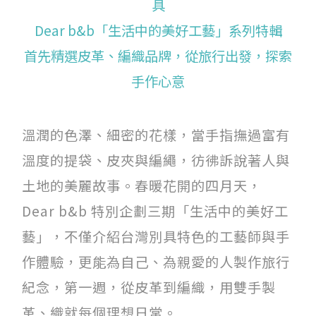
具
Dear b&b「生活中的美好工藝」系列特輯
關於我們
首先精選皮革、編織品牌，從旅行出發，探索
團隊印象
手作心意
加入我們
溫潤的色澤、細密的花樣，當手指撫過富有
服務條款
溫度的提袋、皮夾與編繩，彷彿訴說著人與
Like us on Facebook
土地的美麗故事。春暖花開的四月天，
Dear b&b 特別企劃三期「生活中的美好工
Follow us on Instagram
藝」，不僅介紹台灣別具特色的工藝師與手
作體驗，更能為自己、為親愛的人製作旅行
紀念，第一週，從皮革到編織，用雙手製
革、織就每個理想日常。