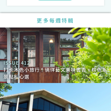
更多每週特輯
ISSUE 412
打卡木色小旅行！徜徉藝文美味書香，棕色系
景點私心選