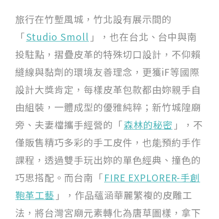
旅行在竹塹風城，竹北設有展示間的
「
Studio Smoll
」，也在台北、台中與南
投駐點，摺疊皮革的特殊切口設計，不仰賴
縫線與黏劑的環境友善理念，更獲iF等國際
設計大獎肯定，每樣皮革包款都由妳親手自
由組裝，一體成型的優雅純粹；新竹城隍廟
旁、夫妻檔攜手經營的「
森林的秘密
」，不
僅販售精巧多彩的手工皮件，也能預約手作
課程，透過雙手玩出妳的單色經典、撞色的
巧思搭配。而台南「
FIRE EXPLORER-手創
鞄革工藝
」，作品蘊涵華麗繁複的皮雕工
法，將台灣宮廟元素轉化為唐草圖樣，拿下