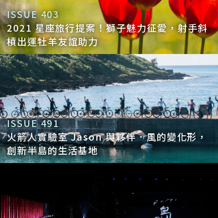
ISSUE 403
2021 星座旅行提案！獅子魅力征愛，射手斜
槓出運牡羊友誼助力
ISSUE 491
火箭人實驗室 Jason 與夥伴．風的變化形，
創新半島的生活基地