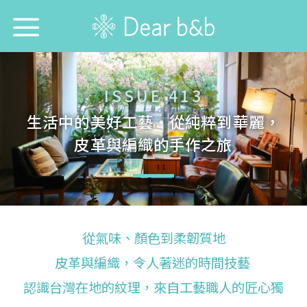
首頁
ISSUE 413
尋找旅宿防疫模範生！
生活中的美好工藝・從純粹到華麗，
皮革與編織的手作之旅
想跟誰旅行？
想去哪旅行？
想找哪間旅宿？
從氣味、顏色到柔韌質地
每週特輯
皮革與編織，令人著迷的時間技藝
認識台灣在地的紋理，來自工藝職人的匠心獨
選擇語言：
中文
English
日本語