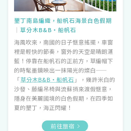
墾丁南島編織，船帆石海景白色假期
｜草分木B&B・船帆石
海風吹來，南國的日子愜意搖擺，車窗
裡是輕快的節奏，窗外的天空是晴朗湛
藍！停靠在船帆石的正前方，草編帽下
的時髦墨鏡映出一抹陽光的燦白——
「
草分木B&B・船帆石
」，幾許米白的
沙發、藤編吊椅與流蘇捎來渡假愜意，
隱身在美麗國境的白色假期，在四季如
夏的墾丁，海正閃耀！
前往旅宿