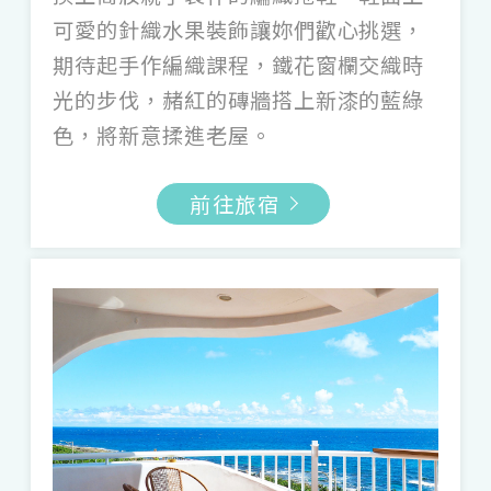
可愛的針織水果裝飾讓妳們歡心挑選，
期待起手作編織課程，鐵花窗欄交織時
光的步伐，赭紅的磚牆搭上新漆的藍綠
色，將新意揉進老屋。
前往旅宿