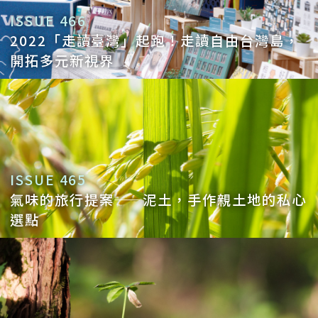
ISSUE 466
2022「走讀臺灣」起跑！走讀自由台灣島，
開拓多元新視界
ISSUE 465
氣味的旅行提案——泥土，手作親土地的私心
選點