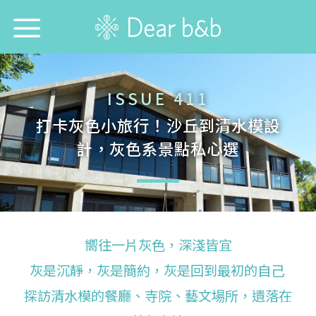
首頁
ISSUE 411
尋找旅宿防疫模範生！
打卡灰色小旅行！沙丘到清水模設
計，灰色系景點私心選
想跟誰旅行？
想去哪旅行？
想找哪間旅宿？
嚮往一片灰色，深淺皆宜
每週特輯
灰是沉靜，灰是簡約，灰是回到最初的自己
探訪清水模的餐廳、寺院、藝文場所，遺落在
選擇語言：
中文
English
日本語