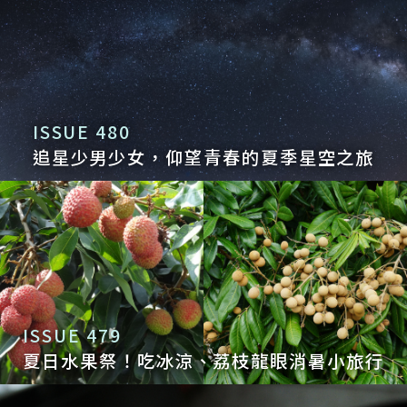
ISSUE 480
追星少男少女，仰望青春的夏季星空之旅
ISSUE 479
夏日水果祭！吃冰涼、荔枝龍眼消暑小旅行