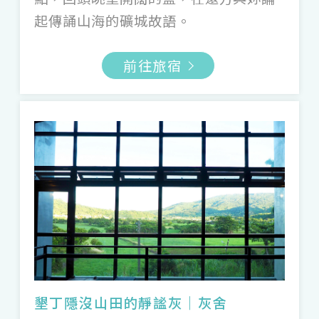
平洋的開闊，進而反思生命。
起傳誦山海的礦城故語。
一望無際的大地灰，不僅是建築的粗獷之
前往旅宿
美，因社群打卡備受矚目的桃園「
草漯沙
丘
」，經季風吹拂漂沙形成的地質公園，仰
望一排矗立的發電風車，領略海風中無盡的
荒涼與寂靜；在島嶼斜對角，屏東旭海的
「
九棚大沙漠
」，在河水沖積與強風的聯手
下，豔陽高照的沙漠更顯壯觀與荒蕪，或躺
臥沙丘欣賞太平洋的海上月昇。更令人震懾
的灰色，莫過於高雄「
月世界
」，泥火山與
經年累月的地形作用，連綿錯落的泥灰、少
許黃褐植披，有如月球表面，直探心靈本質
墾丁隱沒山田的靜謐灰｜灰舍