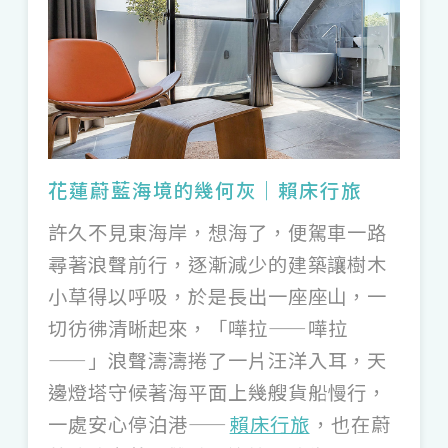
彿蔽去都會的聲光紛擾，悄悄擁下一片倒映
水光的溫暖日照；依畔日月潭的「
向山行政
暨遊客中心
」，也是南投 IG 新興的熱門景
點，日本建築師團紀彥融合地景、斜坡式草
地屋頂的設計，走過檐廊下，順著清水模寬
穩包擁的曲線，迎來湖光瀲灩、山色清麗。
花蓮蔚藍海境的幾何灰｜賴床行旅
許久不見東海岸，想海了，便駕車一路
在城市，品嚐一杯霧灰色的優雅，歡迎妳來
尋著浪聲前行，逐漸減少的建築讓樹木
新北板橋的「
cafe noote
」，在和諧灰色
小草得以呼吸，於是長出一座座山，一
流線下，兼及藝文空間的質感，享用來自香
切彷彿清晰起來，「嘩拉——嘩拉
港的奶茶與鹹食心意。本事空間製作所操
——」浪聲濤濤捲了一片汪洋入耳，天
刀、原印臺南主理的「
StableNice
邊燈塔守候著海平面上幾艘貨船慢行，
BLDG.
」，開幕即引起社群話題，既保留老
一處安心停泊港——
賴床行旅
，也在蔚