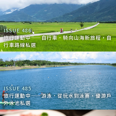
ISSUE 486
旅行運動中——自行車．騎向山海新旅程，自
行車路線私選
ISSUE 485
旅行運動中——游泳．從玩水到泳賽，優游戶
外泳池私選