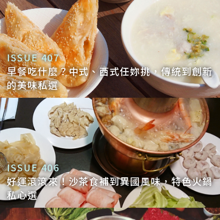
ISSUE 407
早餐吃什麼？中式、西式任妳挑，傳統到創新
的美味私選
ISSUE 406
好運滾滾來！沙茶食補到異國風味，特色火鍋
私心選