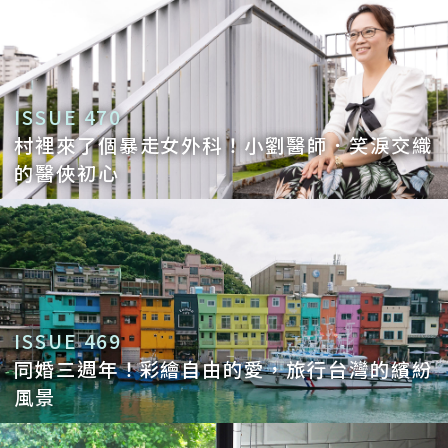
ISSUE 470
村裡來了個暴走女外科！小劉醫師．笑淚交織
的醫俠初心
ISSUE 469
同婚三週年！彩繪自由的愛，旅行台灣的繽紛
風景