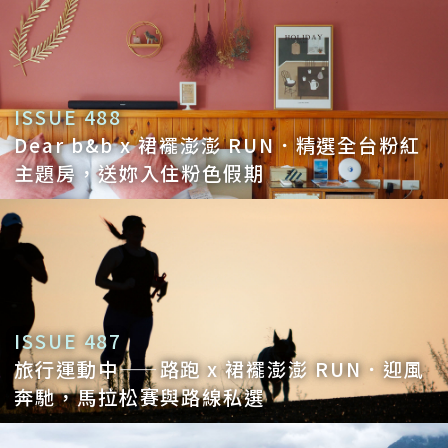
ISSUE 488
Dear b&b x 裙襬澎澎 RUN．精選全台粉紅
主題房，送妳入住粉色假期
ISSUE 487
旅行運動中——路跑 x 裙襬澎澎 RUN．迎風
奔馳，馬拉松賽與路線私選