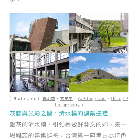
( Photo Credit:
姜明雄
、
玄史生
、
Yu-Ching Chu
、
Uming P
hotography
)
灰牆與光影之間，清水模的建築巡禮
銀灰的清水模，引領著愛好藝文的妳，來一
場難忘的建築巡禮，台灣第一座考古為特色