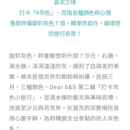
蒼灰之境
打卡「#灰色」、百搭各種顏色與心情
關於我們
像是妳偏愛的灰色 T 恤，簡單而自在，最理想
團隊印象
的旅行背景！
加入我們
說到灰色，妳會聯想到什麼？沙丘、石牆、
服務條款
清水模，深深淺淺的灰，調和了白與黑的漸
Like us on Facebook
層，褪去這個世界的飽和與紛擾。這個三
月、三種顏色，Dear b&b 第二輯「打卡灰
Follow us on Instagram
色小旅行」，從清水模的藝文與美味巡禮，
流浪至沙丘與月世界，在凝灰的宗教場所覓
得心靈平靜，為妳精選全台景點的迷人灰色
系！