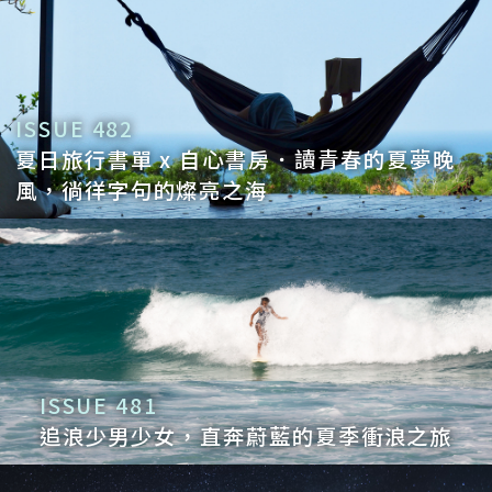
ISSUE 482
夏日旅行書單 x 自心書房．讀青春的夏夢晚
風，徜徉字句的燦亮之海
ISSUE 481
追浪少男少女，直奔蔚藍的夏季衝浪之旅