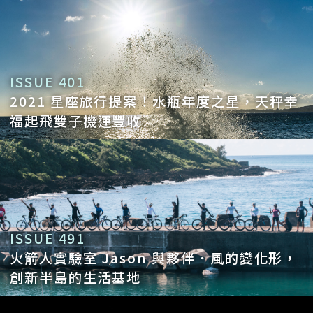
ISSUE 401
2021 星座旅行提案！水瓶年度之星，天秤幸
福起飛雙子機運豐收
ISSUE 491
火箭人實驗室 Jason 與夥伴．風的變化形，
創新半島的生活基地