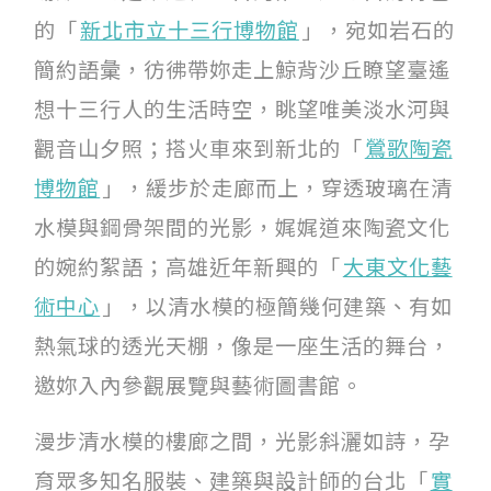
的「
新北市立十三行博物館
」，宛如岩石的
簡約語彙，彷彿帶妳走上鯨背沙丘瞭望臺遙
想十三行人的生活時空，眺望唯美淡水河與
觀音山夕照；搭火車來到新北的「
鶯歌陶瓷
博物館
」，緩步於走廊而上，穿透玻璃在清
水模與鋼骨架間的光影，娓娓道來陶瓷文化
的婉約絮語；高雄近年新興的「
大東文化藝
術中心
」，以清水模的極簡幾何建築、有如
熱氣球的透光天棚，像是一座生活的舞台，
邀妳入內參觀展覽與藝術圖書館。
漫步清水模的樓廊之間，光影斜灑如詩，孕
育眾多知名服裝、建築與設計師的台北「
實