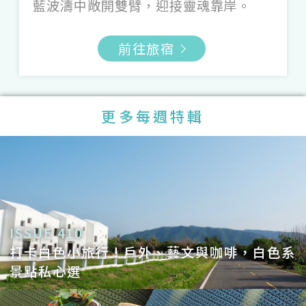
屋門面的暖色系，後門現代的灰黑線條重新
藍波濤中敞開雙臂，迎接靈魂靠岸。
詮釋，領妳穿梭生活的時光氤氳；來到屏東
前往旅宿
市區，不忘 OH DEAR studio 設計、那間可
愛的「
美菊
」麵包店，讓妳在簡約柔和的灰
色裡，揀選當日出爐的鹽可頌、圓胖或長條
更多每週特輯
麵包，把幸福放滿托盤。而台南網友譽為
LV 級千層蛋糕的「
深藍咖啡館
」旗艦店，
則是毛森江建築師的清水模作品，日光灑落
在洗練的淺灰牆面，循天窗與水光變化，實
現舌尖上的美好心願。
ISSUE 410
打卡白色小旅行！戶外、藝文與咖啡，白色系
景點私心選