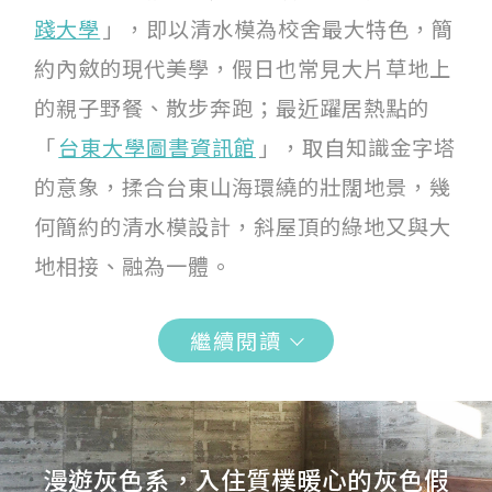
踐大學
」，即以清水模為校舍最大特色，簡
約內斂的現代美學，假日也常見大片草地上
的親子野餐、散步奔跑；最近躍居熱點的
「
台東大學圖書資訊館
」，取自知識金字塔
的意象，揉合台東山海環繞的壯闊地景，幾
何簡約的清水模設計，斜屋頂的綠地又與大
地相接、融為一體。
繼續閱讀
漫遊灰色系，入住質樸暖心的灰色假