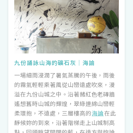
殿，還以內心澄明；靜守在台中城市一隅的
「
菩薩寺
」，清水模寺院與老梅樹相依、返
璞歸真的禪意，空間也引入風和光，呼應人
與自然的生命對話，不僅參拜菩薩，亦開放
旅人打坐、寫經沈澱自我。台東高工校園內
的「
公東聖堂
」，早在 1960 年落成、富有
九份誦詠山海的礦石灰｜海論
法國現代主義的粗獷建築，頂樓教堂的斜屋
一場細雨浸潤了暑氣蒸騰的午後，雨後
頂、鑲嵌彩繪玻璃，更蘊有悠遠虔誠、沈思
的霧氣輕輕乘著風從山巒遠處吹來，漫
靜謐的宗教美學。而宜蘭的「
櫻花陵園
」，
溢在九份山城之中。沿著赭紅色老磚牆
出自知名建築師黃聲遠與田中央之手，貼近
遙想舊時山城的輝煌，翠綠連綿山巒輕
柔環抱，不遠處，三層樓高的
海論
在此
自然的長廊流線之灰，結合墓園的寧靜追
靜候妳的到來，沿著階梯走上山城制高
思、公園的平易近人，讓人遠眺龜山島與太
點，回頭眺望開闊的藍，在遠方與妳論