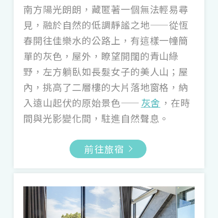
的不毛之地。
南方陽光朗朗，藏匿著一個無法輕易尋
見，融於自然的低調靜謐之地——從恆
春開往佳樂水的公路上，有這樣一幢簡
單的灰色，屋外，瞭望開闊的青山綠
野，左方躺臥如長髮女子的美人山；屋
內，挑高了二層樓的大片落地窗格，納
入遠山起伏的原始景色——
灰舍
，在時
間與光影變化間，駐進自然聲息。
( Photo Credit:
孵空間
、
cafe noote
、Dear b&b )
前往旅宿
質樸灰色系設計，品嚐生活與美味祕密
尋覓呼吸般的質樸之灰，讓人忘卻煩憂，鄰
近台中新光三越的「
孵空間
」，隱躲在綠意
之後的清水模建築、不定期的展覽講座，彷