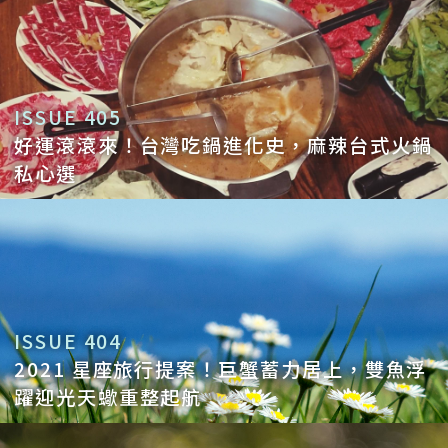
ISSUE 405
好運滾滾來！台灣吃鍋進化史，麻辣台式火鍋
私心選
ISSUE 404
2021 星座旅行提案！巨蟹蓄力居上，雙魚浮
躍迎光天蠍重整起航