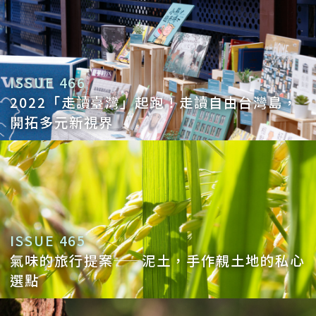
ISSUE 466
2022「走讀臺灣」起跑！走讀自由台灣島，
開拓多元新視界
ISSUE 465
氣味的旅行提案——泥土，手作親土地的私心
選點