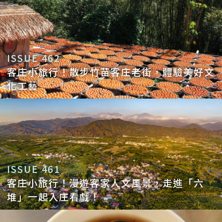
ISSUE 462
客庄小旅行！散步竹苗客庄老街，體驗美好文
化工藝
ISSUE 461
客庄小旅行！漫遊客家人文風景，走進「六
堆」一起入庄看戲！