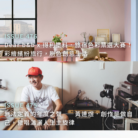
ISSUE 476
Dear b&b x 得利塗料．旅宿色彩票選大賽！
彩繪繽紛旅行，刷色創意生活
ISSUE 475
無法定義的年度之聲——黃連煜．創作是做自
己，傲唱瀟灑人生主旋律