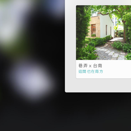
巷弄ｘ台南
這間也在南方