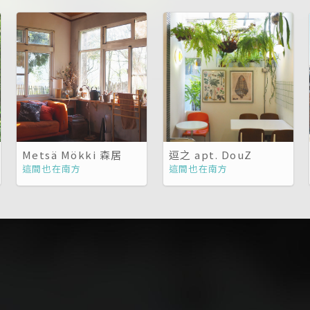
Metsä Mökki 森居
逗之 apt. DouZ
這間也在南方
這間也在南方