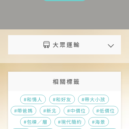
Facebook
金額 30 %
如有訪客請事先告知旅宿；訪客須
藍光DVD
https://www.facebook.com/th
旅人於預定住宿日 1 日（含）
於 22:00 前離開旅宿；僅可約在特
冷暖氣
eeasyspace/
前通知者，可退還已付金額 20
定區域會面，詳情請洽旅宿主人
卡拉OK
信箱
%
廚房設備無法開放旅人使用
室內空間
TheEasySpace@gmail.com
旅人於預定住宿日當日通知
旅宿內有特殊設計空間，請自行留
大眾運輸
大廳
者，將不退還已付之金額
意孩童或長輩安全
客廳
旅宿與鄰近交通點距離：
延期須於預定住宿日 7 日前告知
入住時請攜帶身分證或護照等證件
餐廳
松山機場，距離 60 公里；詳
（不含入住日）；延期可保留 12 個
以供登記住宿使用
健身房
細時刻表與票價請至
相關標籤
月；延期訂金不限本人使用；重新
現場提供刷卡服務及國民旅遊卡
視聽室
台北松山機場
查詢
訂房不限原房型（須補收差額或退
現場不提供發票
吧台
七堵火車站，距離 41 公里；
#和情人
#和好友
#帶大小孩
款）；以實際入住日之房價收費
貴重物品請自行保管，旅宿無法負
戶外
詳細時刻表與票價請至
（須補收差額或退款）；若未能於 7
#帶爸媽
#新北
#中價位
#低價位
保管責任
庭院
台灣鐵路管理局
查詢
日（含）前告知旅宿，以上列取消
請勿搬弄、破壞、取走房內設備物
#包棟／層
#現代簡約
#海景
停車場
福隆火車站，距離 6.6 公里；