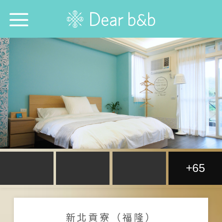
首頁
尋找旅宿防疫模範生！
想跟誰旅行？
想去哪旅行？
想找哪間旅宿？
+65
每週特輯
選擇語言：
中文
English
日本語
新北貢寮（福隆）