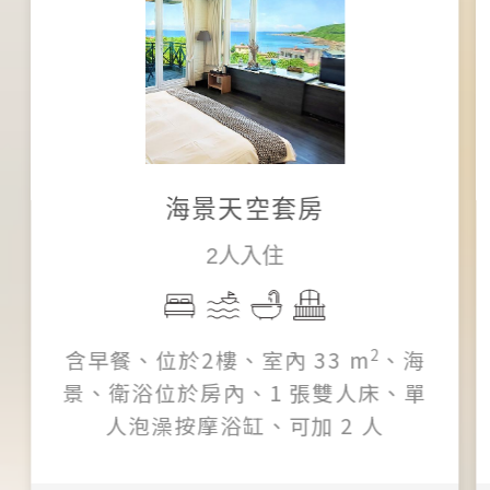
海景天空套房
2人入住
2
含早餐、位於2樓、室內 33 m
、海
景、衛浴位於房內、1 張雙人床、單
人泡澡按摩浴缸、可加 2 人