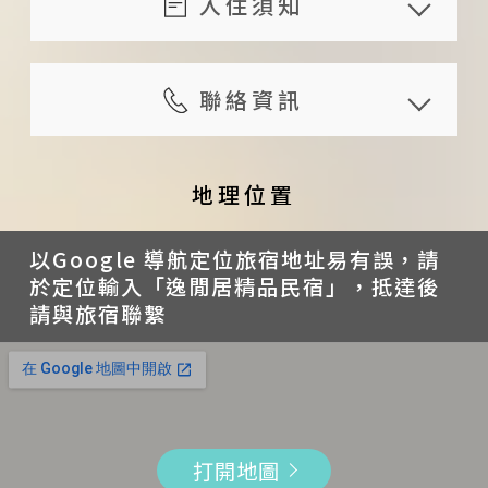
入住須知
（含）前通知者，可退還已付
代叫計程車
無線網路
加人服務可加床：每人 1,000 元；
金額 100 %
入住時間：15:00 ~ 23:00；須事先
旅遊諮詢服務
書籍
6 歲以下孩童每房可有 1 位不佔床
旅人於預定住宿日 10 ~ 13 日
與旅宿預約入住時間，請於入住 1
聯絡資訊
外語接待服務： 英語，日語，法
雜誌
不收費
（含）前通知者，可退還已付
日前預約
語，德語，西班牙語
漫畫
旅宿未設有電梯，行動不便者及需
地址
金額 70 %
退房時間：11:00 前；請遵守旅宿
設有室外停車位
麻將
攜帶大型行李的旅人請自行斟酌訂
新北市貢寮區福連街38 號
地理位置
旅人於預定住宿日 7 ~ 9 日
規定之退房時間
提供驚喜安排服務，細節請事先
急救箱
房
手機
（含）前通知者，可退還已付
早餐供應時間：請於入住時與旅宿
與旅宿聯繫確認
家電用品
提供位於一樓之房間可供行動不便
以Google 導航定位旅宿地址易有誤，請
+886988-339-803
金額 50 %
預約時間
於定位輸入「逸閒居精品民宿」，抵達後
液晶電視
者及需攜帶大型行李的旅人入住
聯絡時間
請與旅宿聯繫
旅人於預定住宿日 4 ~ 6 日
公共空間開放時間為 15:00 ~
投影機
提供驚喜安排服務，細節請事先與
09:00 - 23:59
（含）前通知者，可退還已付
23:00
投影幕
旅宿聯繫確認
官網
金額 40 %
21:00 前提供行李寄放，無法負保
冰箱
以上房型與價格資訊僅供參考，詳
http://www.theeasyspace.com
旅人於預定住宿日 2 ~ 3 日
管責任（請事先與旅宿約定）
飲水機
情以旅宿官網為準；建議訂房前再
.tw/
（含）前通知者，可退還已付
為維護住宿品質，禁止攜帶寵物
打開地圖
藍光播放器
次與主人確認價格與相關資訊