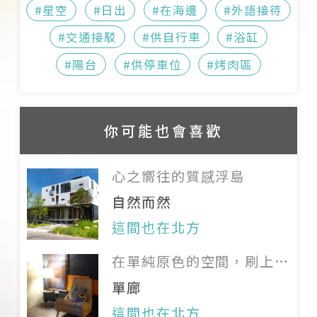
訂房規則扣除訂金
品，若有損壞或遺失，將照價索取
#星空
#日出
#在海邊
#外語接待
詳細時刻表與票價請至
遇天災（如地震、颱風）等不可抗
賠償
#交通接駁
#供自行車
#浴缸
台灣鐵路管理局
查詢
拒之因素，經旅宿所在地政府宣布
室內外全面禁菸
#陽台
#供停車位
#烤肉區
礁溪轉運站，距離 35 公里；
停止上班上課時， 1 個月（含）內
禁止嚼檳榔
詳細時刻表與票價請至
可延期保留一次
禁止吸毒、酗酒、賭博、大聲喧
礁溪轉運站
查詢
以上延期退款資訊僅供參考，詳情
嘩、鬧事、施放炮竹及任何不法行
你可能也會喜歡
卯澳公車站，距離 0.2 公里；
以旅宿官網為準，建議訂房前再次
為；若有違法之情形，旅宿有權終
詳細時刻表與票價請至
與主人確認價格與相關資訊；若遇
止住房權利並索取賠償，且將報警
心之嚮往的質感浮島
國光客運
查詢
特殊狀況請與旅宿聯繫
處理
自然而然
BR24 南港展覽館捷運站，距
這間也在北方
離 53 公里；詳細時刻表與票
在單純原色的空間，刷上家
價請至
台北捷運
查詢
的溫度
建議從福隆火車站轉乘計程
單廊
車，約 10 分鐘，約 200 元
這間也在北方