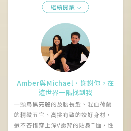
繼續閱讀
Amber與Michael．謝謝你，在
這世界一隅找到我
一頭烏黑亮麗的及腰長髮、混血荷蘭
的精緻五官、高挑有致的姣好身材，
還不吝惜穿上深V露背的貼身T恤，性