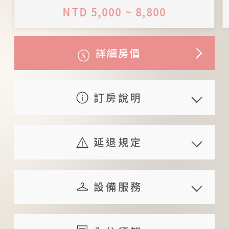
NTD 5,000 ~ 8,800
詳細房價
訂房說明
住宿包含早餐：西式早餐（實際餐
食依主人當日食材而定）
延退規定
平日定義：星期日、星期一、星期
若旅人已預定住房但因私人因素需
二、星期三、星期四、星期五、國
取消訂房時，可依下列之標準轉帳
設備服務
定假日前一日、連續假日前一日及
退還已繳之訂金
連續假日最後一日
共享設備
旅人於預定住宿日 14 日
服務內容
其他
假日定義：星期六及連續假日