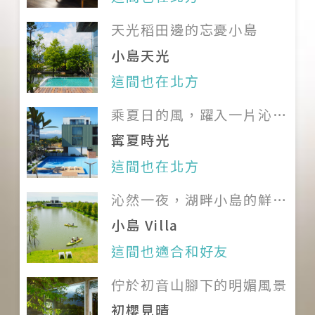
（時間與價格僅供參考）
天光稻田邊的忘憂小島
小島天光
這間也在北方
乘夏日的風，躍入一片沁藍
的童趣樂園
寗夏時光
這間也在北方
沁然一夜，湖畔小島的鮮美
饗宴
小島 Villa
這間也適合和好友
佇於初音山腳下的明媚風景
初櫻見晴