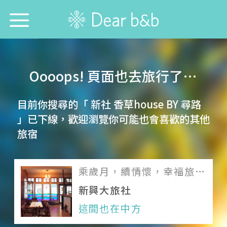
首頁
Oooops! 頁面也去旅行了…
尋找旅宿防疫模範生！
目前你搜尋的「 新社 香草house BY 尋路
想跟誰旅行？
」已下線，歡迎瀏覽你可能也會喜歡的其他
旅宿
想去哪旅行？
想找哪間旅宿？
乘歲月，續情懷，幸福旅店
的光陰故事
每週特輯
新興大旅社
這間也在中方
選擇語言：
中文
English
日本語