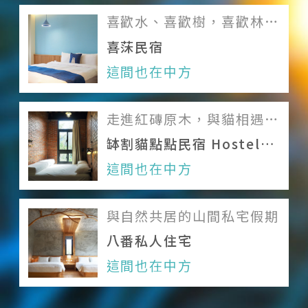
喜歡水、喜歡樹，喜歡林間
關於我們
湖邊的愜意
喜莯民宿
這間也在中方
團隊印象
加入我們
走進紅磚原木，與貓相遇的
活力旅棧！
服務條款
缽割貓點點民宿 Hostel
DianDian
這間也在中方
Like us on Facebook
Follow us on Instagram
與自然共居的山間私宅假期
八番私人住宅
這間也在中方