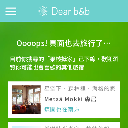
首頁
Oooops! 頁面也去旅行了…
尋找旅宿防疫模範生！
目前你搜尋的「果核抵家」已下線，歡迎瀏
想跟誰旅行？
覽你可能也會喜歡的其他旅宿
想去哪旅行？
星空下、森林裡、海格的家
想找哪間旅宿？
Metsä Mökki 森居
每週特輯
這間也在南方
選擇語言：
中文
English
日本語