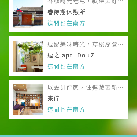
眷戀時光老宅，款待美好休
憩
眷待期休憩所
關於我們
這間也在南方
團隊印象
逗留美味時光，穿梭摩登的
加入我們
太空年代
逗之 apt. DouZ
服務條款
這間也在南方
Like us on Facebook
以設計佇家，住進藏匿新意
Follow us on Instagram
的理想暖居
來佇
這間也在南方