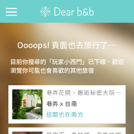
首頁
Oooops! 頁面也去旅行了…
尋找旅宿防疫模範生！
目前你搜尋的「玩家小西門」已下線，歡迎
想跟誰旅行？
瀏覽你可能也會喜歡的其他旅宿
想去哪旅行？
巷弄花開，邂逅秘密大院落
想找哪間旅宿？
裡的時光宅邸
巷弄ｘ台南
每週特輯
這間也在南方
選擇語言：
中文
English
日本語