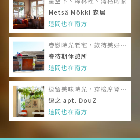
星空下、森林裡、海格的家
Metsä Mökki 森居
關於我們
這間也在南方
團隊印象
眷戀時光老宅，款待美好休
加入我們
憩
眷待期休憩所
服務條款
這間也在南方
Like us on Facebook
逗留美味時光，穿梭摩登的
Follow us on Instagram
太空年代
逗之 apt. DouZ
這間也在南方